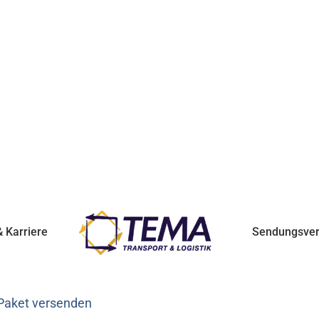
 Karriere
Sendungsver
 Paket versenden