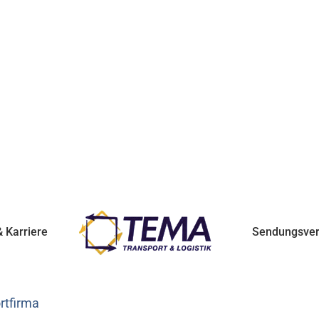
 Karriere
Sendungsver
rtfirma