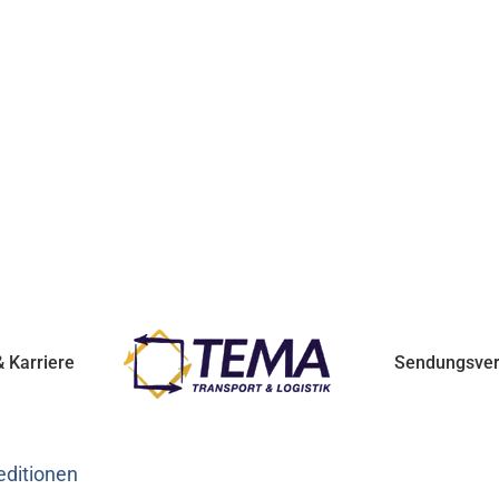
 Karriere
Sendungsver
editionen