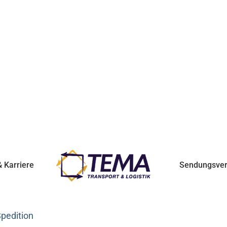
 Karriere
Sendungsver
Spedition