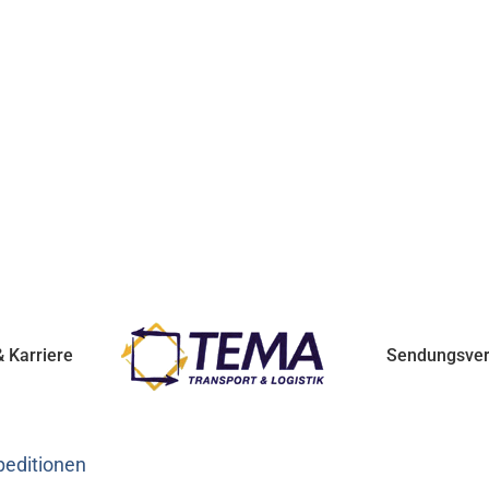
 Karriere
Sendungsver
peditionen