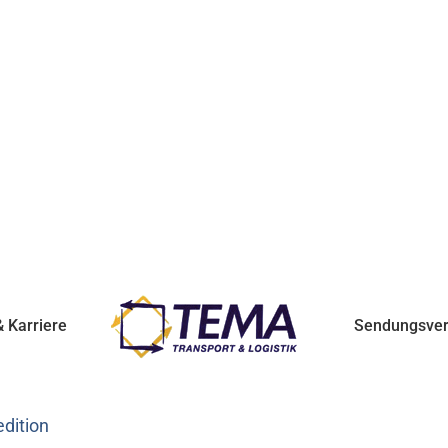
 Karriere
Sendungsver
edition