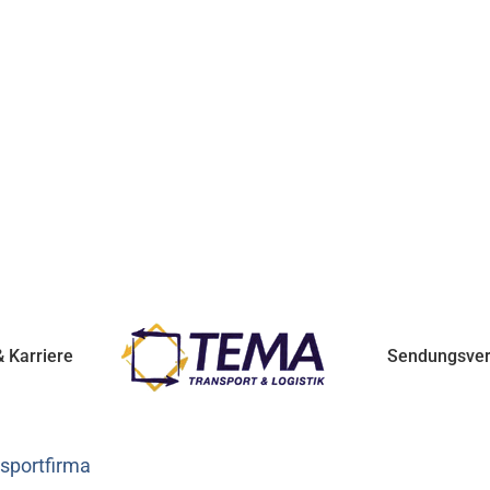
 Karriere
Sendungsver
nsportfirma